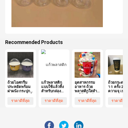
Recommended Products
ถ้วยไอศกรีม
แก้วพลาสติก
อุตสาหกรรม
ถ้วยกระดาษส
ประหยัดพร้อม
แบบใช้แล้วทิ้ง
อาหาร ถ้วย
า 1 ครั้ง 20
ฝาผนัง กระปุก
สำหรับกล่อง
พลาสติกใสสําห
ความจุ เห
PP / กระดาษที่
ลูกฟูก ผิวเรียบ
รับใช้ครั้งเดียว
มาะสําหรับ
พิมพ์ตามสั่ง
ใส เหมาะ
พร้อมการพิมพ์
บริการอาหา
ราคาดีที่สุด
ราคาดีที่สุด
ราคาดีที่สุด
ราคาดีที่ส
ถ้วยอาหาร
สำหรับงานจัด
แบบ Flexo เห
ร้านกาแฟ แ
หวานเย็น
เลี้ยง งานปาร์ตี้
มาะสําหรับงาน
งานกลางแจ้
Frozen สําหรับ
และธุรกิจ
อาหาร ร้าน
เจลต้า, ยอเกิร์ต
บริการอาหาร
อาหารและงาน
& Takeaway
เลี้ยง
ถ้วยไอศกรีม